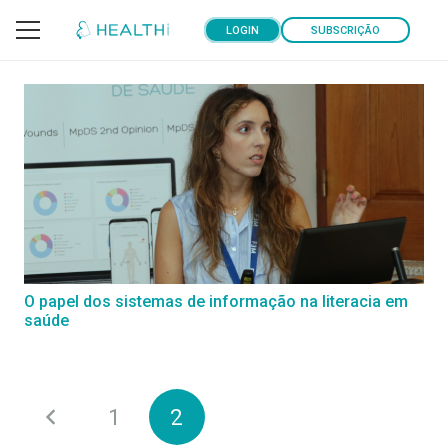
LOGIN
SUBSCRIÇÃO
O papel dos sistemas de informação na literacia em
saúde
1
2